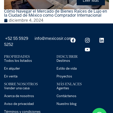
Leer Más
Cómo Navegar el Mercado de Bienes Raíces de Lujo en
la Ciudad de México como Comprador Internacional
diciembre 4, 2024
+52 55 5929
info@mexicosir.com
5252
PROPIEDADES
DESCUBRIR
Todos los listados
Destinos
En alquiler
Estilo de vida
En venta
Proyectos
SOBRE NOSOTROS
MÁS ENLACES
Vender una casa
Agentes
Acerca de nosotros
Contáctenos
Aviso de privacidad
Nuestro blog
Términos y condiciones