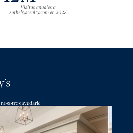
Visitas anuales a
sothebysrealty.com en 2025
y's
a nosotros ayudarle.