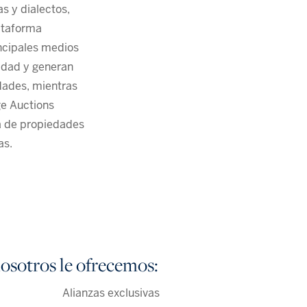
as y dialectos,
lataforma
incipales medios
idad y generan
edades, mientras
ge Auctions
ta de propiedades
as.
osotros le ofrecemos:​
Alianzas exclusivas