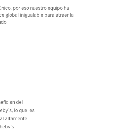
nico, por eso nuestro equipo ha
 global inigualable para atraer la
ndo.
fician del
by’s, lo que les
bal altamente
theby’s