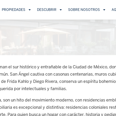
PROPIEDADES
DESCUBRIR
SOBRE NOSOTROS
A
an el sur histórico y entrañable de la Ciudad de México, don
ún. San Ángel cautiva con casonas centenarias, muros cubie
r de Frida Kahlo y Diego Rivera, conserva un espíritu bohem
erida por intelectuales y familias.
ca, son un hito del movimiento moderno, con residencias emb
iliaria es excepcional y distintiva: residencias coloniales r
 arte. Para quien busca un hogar con carácter, historia y pedig