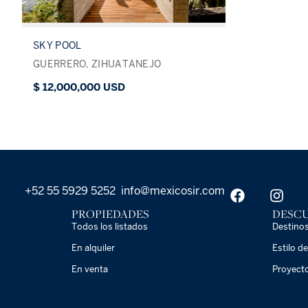
SKY POOL
GUERRERO, ZIHUATANEJO
$ 12,000,000 USD
+52 55 5929 5252
info@mexicosir.com
PROPIEDADES
DESCU
Todos los listados
Destino
En alquiler
Estilo de
En venta
Proyect